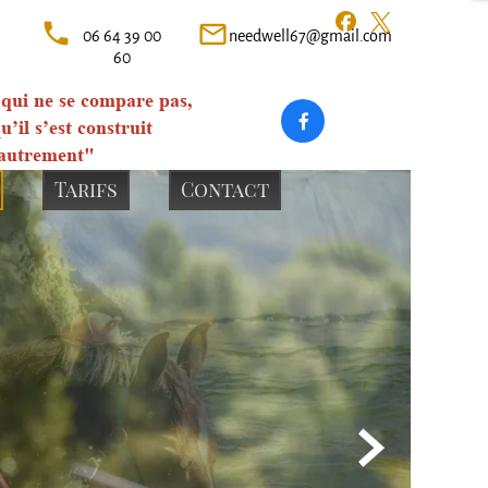
local_phone
mail_outline
06 64 39 00
needwell67@gmail.com
60
qui ne
se
compare pas,

u’il s’est construit
autrement"
Tarifs
Contact
