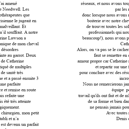
l’ai amené
réseaux, et nous avons tou
le Needwell. Les
par les 
iothérapeutes que
donc lorsque nous avons r
isienne le jugeait en
boiterie avec notre che
 malveillant. Et
de trouver toutes les so
’il souffrait. A notre
professionnels qui nous
erine Lawson a
beaucoup!), nous avons pr
anique de mon cheval
Cath
 désordres
Alors, on va pas se le cacher 
einte au garrot. Deux
faut se remettre en 
e de Catherine
amour propre car Catherine n
tiqué de multiples
et repartir sur une
 de santé très
pour conclure avec des rés
ue et a passé ensuite 3
incro
ne parfaite
Nous ne remercierons jam
e et remise en route
équipe po
is refaite une
travail qu'ils ont fait et de
 été très atteinte
de sa forme et bien dans
ogiquement.
ne pensais jamais pou
 chirurgien, mon petit
Avec toutes 
abli et n’a
Denis 
t est devenu un parfait