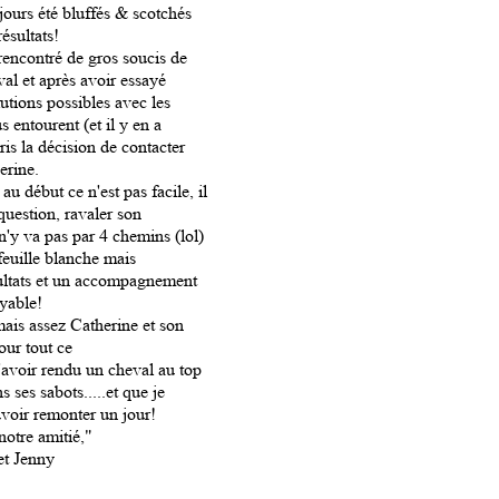
jours été bluffés & scotchés
résultats!
encontré de gros soucis de
val et après avoir essayé
lutions possibles avec les
 entourent (et il y en a
is la décision de contacter
erine.
au début ce n'est pas facile, il
question, ravaler son
'y va pas par 4 chemins (lol)
 feuille blanche mais
ultats et un accompagnement
yable!
ais assez Catherine et son
ur tout ce
 m'avoir rendu un cheval au top
 ses sabots.....et que je
voir remonter un jour!
notre amitié,"
et Jenny