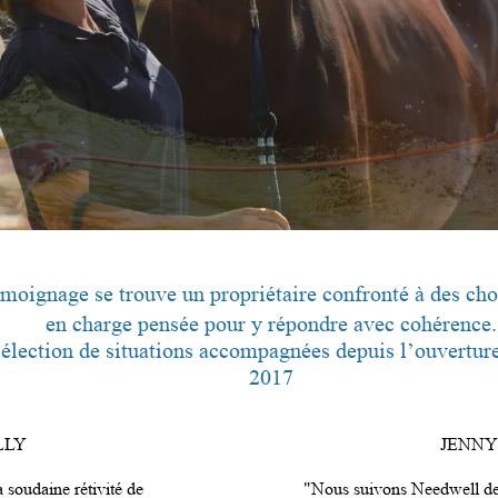
moignage se trouve un propriétaire confronté à des choi
en charge pensée pour y répondre avec cohérence.
 sélection de situations accompagnées depuis l’ouvertur
2017
LLY
JENNY
a soudaine rétivité de
"Nous suivons Needwell dep