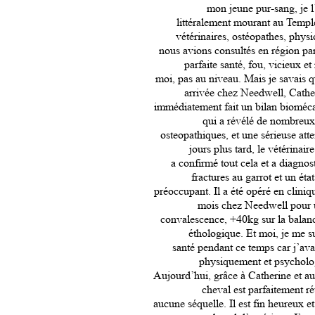
mon jeune pur-sang, je 
littéralement mourant au Temp
vétérinaires, ostéopathes, phys
nous avions consultés en région par
parfaite santé, fou, vicieux et
moi, pas au niveau. Mais je savais qu
arrivée chez Needwell, Cath
immédiatement fait un bilan bioméc
qui a révélé de nombreux
osteopathiques, et une sérieuse att
jours plus tard, le vétérinair
a confirmé tout cela et a diagnos
fractures au garrot et un état
préoccupant. Il a été opéré en cliniq
mois chez Needwell pour u
convalescence, +40kg sur la balanc
éthologique. Et moi, je me su
santé pendant ce temps car j’avais
physiquement et psychol
Aujourd’hui, grâce à Catherine et au
cheval est parfaitement rét
aucune séquelle. Il est fin heureux e