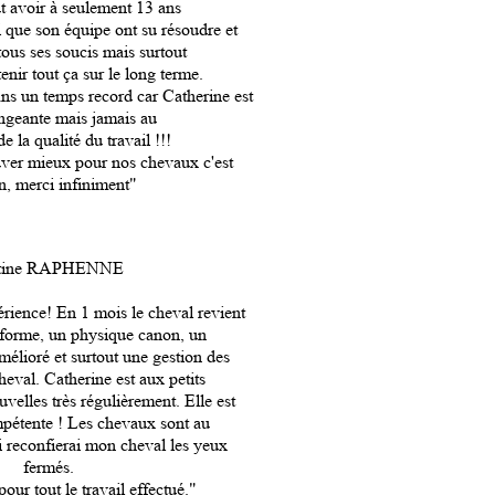
t avoir à seulement 13 ans
 que son équipe ont su résoudre et
tous ses soucis mais surtout
ir tout ça sur le long terme.
ns un temps record car Catherine est
angeante mais jamais au
e la qualité du travail !!!
uver mieux pour nos chevaux c'est
in, merci infiniment"
stine RAPHENNE
rience! En 1 mois le cheval revient
 forme, un physique canon, un
élioré et surtout une gestion des
eval. Catherine est aux petits
velles très régulièrement. Elle est
pétente ! Les chevaux sont au
ui reconfierai mon cheval les yeux
fermés.
our tout le travail effectué."