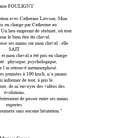
arie FOULIGNY
ption avec Catherine Lawson. Mon
ris en charge par Catherine au
 Un lieu empreint de sérénité, où tout
our le bien être du cheval.
ose ses mains sur mon cheval : elle
SAIT.
 et mon cheval a été pris en charge
ité : physique, psychologique,
e l’ai retrouvé metamorphosé.
es journées à 100 km/h, n’a jamais
informer de tout, à pris le
uer, de m’envoyer des vidéos des
évolutions.
iteraient de passer entre ses mains
expertes.
ournera sans aucune hésitation."