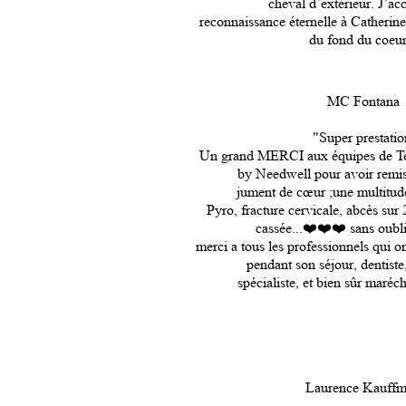
cheval d’extérieur. J’ac
reconnaissance éternelle à Catherine
du fond du coeur
MC Fontana
"Super prestatio
Un grand MERCI aux équipes de T
by Needwell pour avoir remis
jument de cœur ;une multitud
Pyro, fracture cervicale, abcès sur 
cassée...❤️❤️❤️ sans oubl
merci a tous les professionnels qui o
pendant son séjour, dentiste,
spécialiste, et bien sûr maréch
Laurence Kauff