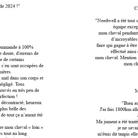
de 2024 !"
C
"Needwell a été tout 
équipe except
mon cheval pendant c
d’incroyables
faire qui gagne à être
ecommande à 100%
effectué ainsi
 doute, d'erreurs de
mon cheval. Mention s
e de certains
mon che
e s’en sont occupées de
nières.
, mal dans son corps et
 négligé. Tous
rouvés en très peu de
M
rfection !
, décontracté, heureux
"Bien au
 plus belle des
J'ai fais 1800km al
de tout ça n’aurait été
Ma jument a été trait
re mon cheval « loin »
je ne sava
es tout au long
m'étais dit tanpis ell