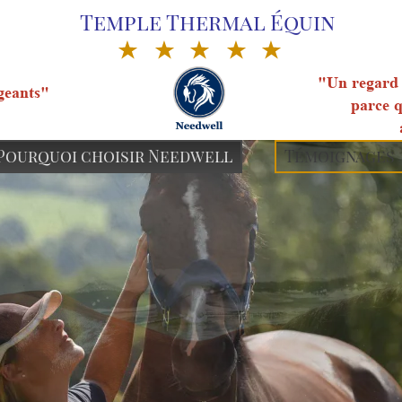
Temple Thermal Équin
"Un regard 
geants"
parce q
Pourquoi choisir Needwell
Témoignages