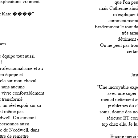
 explications vraiment
que l'on peu
mais Catherine ainsi
 tout Kate ����"
m'expliquer 
comment mainten
Évidemment le tout da
très arr
détriment d
non
On ne peut pas tro
certa
 équipe tout aussi
 !
rofessionnalisme et au
on équipe et
Ju
racle sur mon cheval.
, sans aucune
"Une incroyable expé
e vivre confortablement
avec une super
rt transformé
mental nettement am
un réel espoir sur sa
problemes du ch
tait même pas
soins, donne des nou
dwell. On aimerait
sérieuse ET com
personnes aussi
top chez elle. Je l
pe de Needwell, dans
ttre de remettre
Encore merci p