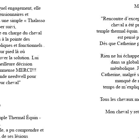
M
uel engagement, elle
nsionnaires et
"Rencontre d’exce
qu une simple « Thalasso
cheval a été p
er suivi,
temple thermal équin.
se en charge du cheval
est pensé p
s à la pointe des
Dès que Catherine p
liques et fonctionnels .
ur pied là où
Rien ne lui échappe
uver la solution. Lui
dans sa global
eilleure décision
métabolique. J
n immense MERCI!!!
Catherine, malgré s
ande needwell pour
manqué de m’
eur cheval"
temps de m’expliq
Tous les chevaux mér
e
Mon cheval y ret
ple Thermal Équin -
.
le, a pu comprendre et
de ses lésions