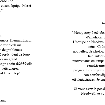
corde une
 et son équipe. Merci
."
A
"Mon poney à été obser
n.
d'améliorer l
emple Thermal Equin
L'équipe de Needwell 
e sur pieds ma
soins. Cath
e de problèmes
nouvelles, de photos,
2 pieds, dent de loup
fait l'inter
ier un grand
intervenants en temps 
nt pris soin d&#39;elle
régulièreme
 vétérinaires,
progrès. Les progrès 
al ferrant top".
son confort dig
été fantastiques. Je su
Si vous avez la poss
Needwell, je vou
mann