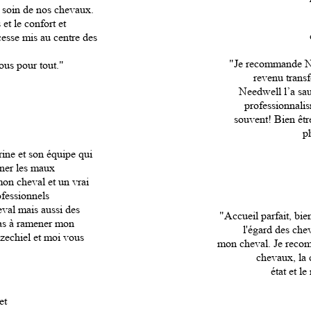
 soin de nos chevaux.
et le confort et
cesse mis au centre des
"Je recommande N
ous pour tout."
revenu trans
Needwell l’a sau
professionnalis
souvent! Bien êtr
p
ne et son équipe qui
gner les maux
on cheval et un vrai
ofessionnels
eval mais aussi des
"Accueil parfait, bie
 pas à ramener mon
l'égard des che
zechiel et moi vous
mon cheval. Je recom
chevaux, la 
état et l
et